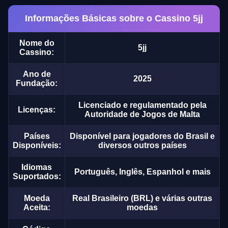
Informações Básicas sobre o Cassino 5jj
Nome do
5jj
Cassino:
Ano de
2025
Fundação:
Licenciado e regulamentado pela
Licenças:
Autoridade de Jogos de Malta
Países
Disponível para jogadores do Brasil e
Disponíveis:
diversos outros países
Idiomas
Português, Inglês, Espanhol e mais
Suportados:
Moeda
Real Brasileiro (BRL) e várias outras
Aceita:
moedas