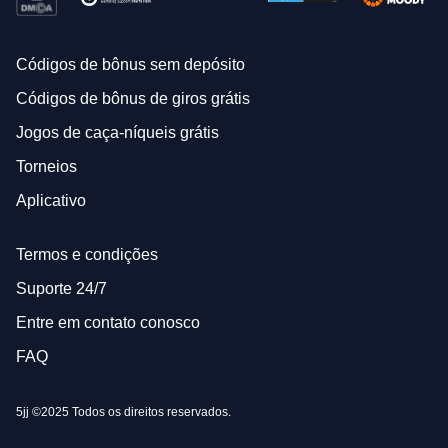
Códigos de bônus sem depósito
Códigos de bônus de giros grátis
Jogos de caça-níqueis grátis
Torneios
Aplicativo
Termos e condições
Suporte 24/7
Entre em contato conosco
FAQ
5jj ©2025 Todos os direitos reservados.