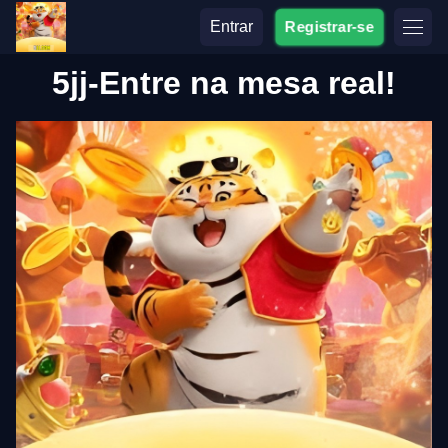
Entrar
Registrar-se
5jj-Entre na mesa real!