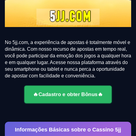
No 5jj.com, a experiência de apostas é totalmente móvel e
dinâmica. Com nosso recurso de apostas em tempo real,
você pode participar da emoção dos jogos a qualquer hora
e em qualquer lugar. Acesse nossa plataforma através do
seu smartphone ou tablet e nunca perca a oportunidade
de apostar com facilidade e conveniência.
🔥Cadastro e obter Bônus🔥
Informações Básicas sobre o Cassino 5jj